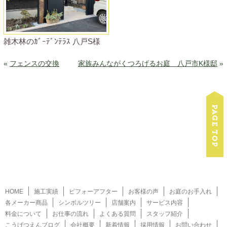
雑木林のｶﾞｰﾃﾞﾝﾃﾗｽ 八戸S様
«
フェンスの交換
家族みんながくつろげるお庭 八戸市K様邸
»
HOME
施工実績
ビフォーアフター
お客様の声
お庭のお手入れ
各メーカー商品
シンボルツリー
店舗案内
サービス内容
料金について
お仕事の流れ
よくある質問
スタッフ紹介
こうげつえんブログ
会社概要
新着情報
採用情報
お問い合わせ