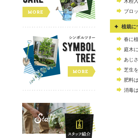
木粉
ブロ
植栽に
春に
庭木
あじ
芝生
肥料
消毒