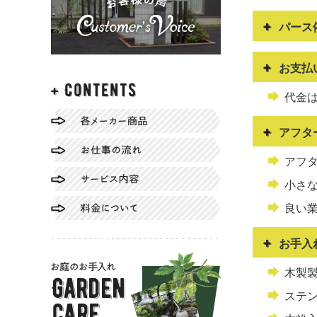
パース
お支払
代金
アフタ
アフ
小さ
良い
お手入
木製
ステ