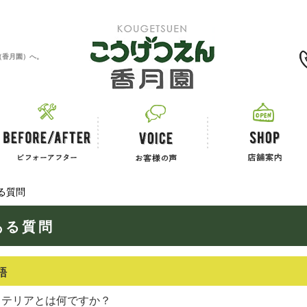
0120-11-2867
（香月園）へ。
る質問
ある質問
語
ステリアとは何ですか？