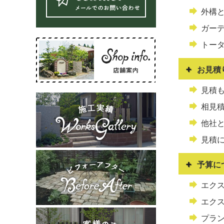
外構
ガー
トー
お見積
見積
相見
他社
見積
予算に
エク
エク
プラ