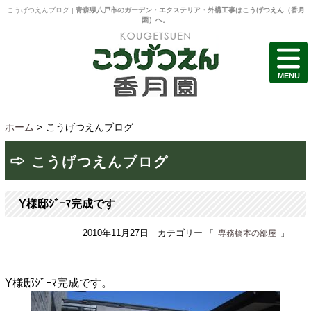
こうげつえんブログ |
青森県八戸市のガーデン・エクステリア・外構工事はこうげつえん（香月
園）へ。
MENU
ホーム
>
こうげつえんブログ
こうげつえんブログ
Y様邸ｼﾞｰﾏ完成です
2010年11月27日
｜カテゴリー
専務橋本の部屋
Y様邸ｼﾞｰﾏ完成です。