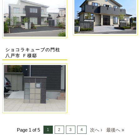
ショコラキューブの門柱
八戸市 Ｆ様邸
Page 1 of 5
次へ ›
最後へ »
1
2
3
4