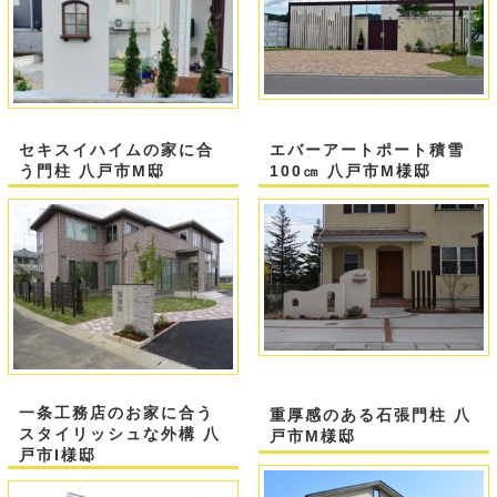
セキスイハイムの家に合
エバーアートポート積雪
う門柱 八戸市M邸
100㎝ 八戸市M様邸
一条工務店のお家に合う
重厚感のある石張門柱 八
スタイリッシュな外構 八
戸市M様邸
戸市I様邸