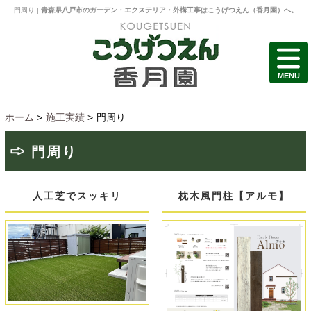
門周り |
青森県八戸市のガーデン・エクステリア・外構工事はこうげつえん（香月園）へ。
MENU
ホーム
>
施工実績
>
門周り
門周り
人工芝でスッキリ
枕木風門柱【アルモ】