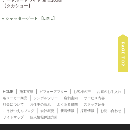
アートポートワイド 積雪100㎝
【タカショー】
«
シャッターゲート 【LIXIL】
HOME
施工実績
ビフォーアフター
お客様の声
お庭のお手入れ
各メーカー商品
シンボルツリー
店舗案内
サービス内容
料金について
お仕事の流れ
よくある質問
スタッフ紹介
こうげつえんブログ
会社概要
新着情報
採用情報
お問い合わせ
サイトマップ
個人情報保護方針