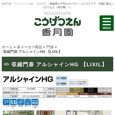
収縮門扉 アルシャインHG 【LIXIL】 |
青森県八戸市のガーデン・エクステリア・外構工事はこ
うげつえん（香月園）へ。
MENU
ホーム
>
各メーカー商品
>
門扉
>
収縮門扉 アルシャインHG 【LIXIL】
収縮門扉 アルシャインHG 【LIXIL】