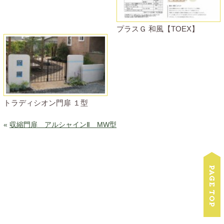
プラスＧ 和風【TOEX】
トラディシオン門扉 １型
«
収縮門扉 アルシャインⅡ MW型