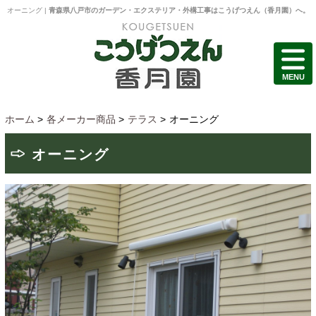
オーニング |
青森県八戸市のガーデン・エクステリア・外構工事はこうげつえん（香月園）へ。
MENU
ホーム
>
各メーカー商品
>
テラス
>
オーニング
オーニング