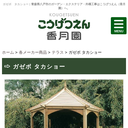
ガゼボ タカショー |
青森県八戸市のガーデン・エクステリア・外構工事はこうげつえん（香月
園）へ。
MENU
ホーム
>
各メーカー商品
>
テラス
>
ガゼボ タカショー
ガゼボ タカショー