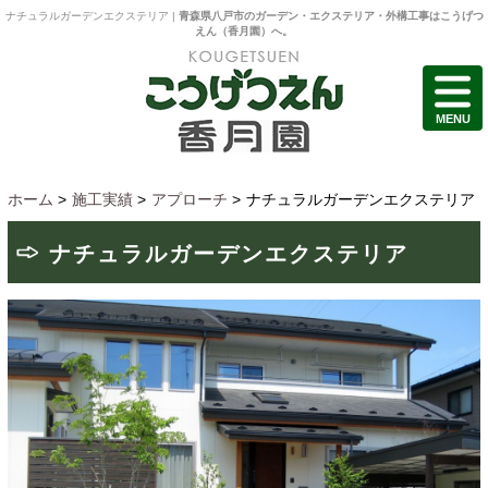
ナチュラルガーデンエクステリア |
青森県八戸市のガーデン・エクステリア・外構工事はこうげつ
えん（香月園）へ。
MENU
ホーム
>
施工実績
>
アプローチ
>
ナチュラルガーデンエクステリア
ナチュラルガーデンエクステリア