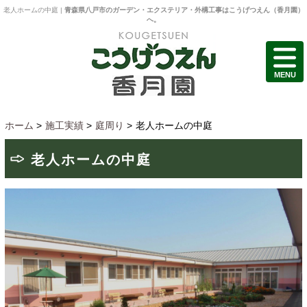
老人ホームの中庭 |
青森県八戸市のガーデン・エクステリア・外構工事はこうげつえん（香月園）
へ。
MENU
ホーム
>
施工実績
>
庭周り
>
老人ホームの中庭
老人ホームの中庭