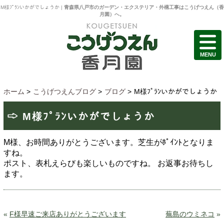
M様ﾌﾟﾗﾝいかがでしょうか |
青森県八戸市のガーデン・エクステリア・外構工事はこうげつえん（香
月園）へ。
MENU
ホーム
>
こうげつえんブログ
>
ブログ
>
M様ﾌﾟﾗﾝいかがでしょうか
M様ﾌﾟﾗﾝいかがでしょうか
M様、お時間ありがとうございます。芝生がﾎﾟｲﾝﾄとなりま
すね。
ポスト、表札えらびも楽しいものですね。
お返事お待ちし
ます。
«
F様早速ご来店ありがとうございます
蕪島のウミネコ
»