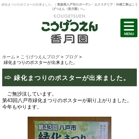
緑化まつりのポスターが出来ました。 |
青森県八戸市のガーデン・エクステリア・外構工事はこう
げつえん（香月園）へ。
MENU
ホーム
>
こうげつえんブログ
>
ブログ
>
緑化まつりのポスターが出来ました。
緑化まつりのポスターが出来ました。
ご無沙汰しています。
第43回八戸市緑化まつりのポスターが刷り上がりました。
今年もやります。