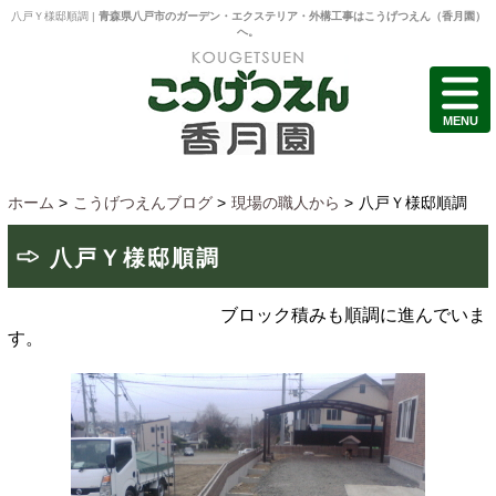
八戸Ｙ様邸順調 |
青森県八戸市のガーデン・エクステリア・外構工事はこうげつえん（香月園）
へ。
MENU
ホーム
>
こうげつえんブログ
>
現場の職人から
>
八戸Ｙ様邸順調
八戸Ｙ様邸順調
ブロック積みも順調に進んでいま
す。