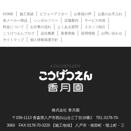
HOME
施工実績
ビフォーアフター
お客様の声
お庭のお手入れ
各メーカー商品
シンボルツリー
店舗案内
サービス内容
料金について
お仕事の流れ
よくある質問
スタッフ紹介
こうげつえんブログ
会社概要
新着情報
採用情報
お問い合わせ
サイトマップ
個人情報保護方針
株式会社 香月園
〒039-1113 青森県八戸市西白山台三丁目18番2 TEL:0178-70-
3060 FAX:0178-70-3220
【施工地域】 八戸市・南部町・階上町・三