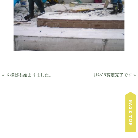
«
Ｋ様邸も始まりました。
ｻﾙｽﾍﾞﾘ剪定完了です
»