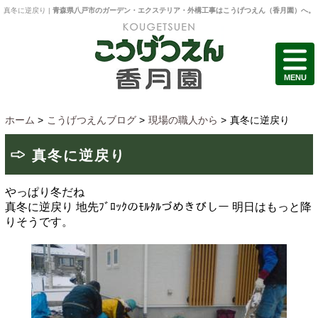
真冬に逆戻り |
青森県八戸市のガーデン・エクステリア・外構工事はこうげつえん（香月園）へ。
MENU
ホーム
>
こうげつえんブログ
>
現場の職人から
>
真冬に逆戻り
真冬に逆戻り
やっぱり冬だね
真冬に逆戻り
地先ﾌﾞﾛｯｸのﾓﾙﾀﾙづめきびしー
明日はもっと降
りそうです。