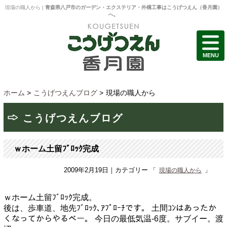
現場の職人から |
青森県八戸市のガーデン・エクステリア・外構工事はこうげつえん（香月園）
へ。
MENU
ホーム
>
こうげつえんブログ
>
現場の職人から
こうげつえんブログ
ｗホーム土留ﾌﾞﾛｯｸ完成
2009年2月19日
｜カテゴリー
現場の職人から
ｗホーム土留ﾌﾞﾛｯｸ完成。
後は、歩車道、地先ﾌﾞﾛｯｸ､ｱﾌﾟﾛｰﾁです。
土間ｺﾝはあったか
くなってからやるべー。
今日の最低気温-6度。サブイー。渡