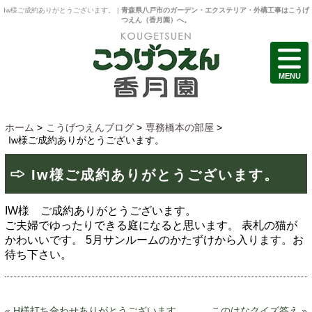
Iw様ご成約ありがとうございます。 |
青森県八戸市のガーデン・エクステリア・外構工事はこうげ
つえん（香月園）へ。
MENU
ホーム
>
こうげつえんブログ
>
専務橋本の部屋
>
Iw様ご成約ありがとうございます。
Iw様ご成約ありがとうございます。
IW様 ご成約ありがとうございます。
ご夫婦でゆったりできる庭になると思います。
表札の猫が
かわいいです。
5月サンルームのかたずけから入ります。お
待ち下さい。
«
H様打ち合わせありがとうございます
このはなクイズ答え
»