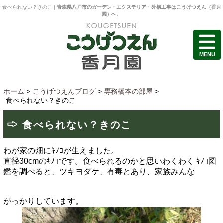
食べられない？きのこ |
青森県八戸市のガーデン・エクステリア・外構工事はこうげつえん（香月
園）へ。
MENU
ホーム
>
こうげつえんブログ
>
専務橋本の部屋
>
食べられない？きのこ
食べられない？きのこ
わが家の畑にｷﾉｺが生えました。
直径30cmのｷﾉｺです。食べられるのかと思いわくわく
ｷﾉｺ図
鑑を調べると、ツキヨダケ、有毒とあり、家族みんな
がっかりしています。