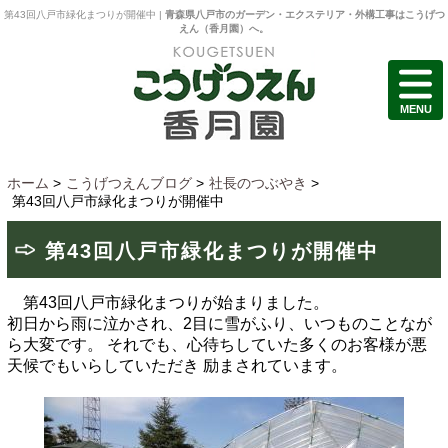
第43回八戸市緑化まつりが開催中 |
青森県八戸市のガーデン・エクステリア・外構工事はこうげつ
えん（香月園）へ。
MENU
ホーム
>
こうげつえんブログ
>
社長のつぶやき
>
第43回八戸市緑化まつりが開催中
第43回八戸市緑化まつりが開催中
第43回八戸市緑化まつりが始まりました。
初日から雨に泣かされ、2目に雪がふり、いつものことなが
ら大変です。
それでも、心待ちしていた多くのお客様が悪
天候でもいらしていただき
励まされています。