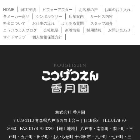
HOME
施工実績
ビフォーアフター
お客様の声
お庭のお手入れ
各メーカー商品
シンボルツリー
店舗案内
サービス内容
料金について
お仕事の流れ
よくある質問
スタッフ紹介
こうげつえんブログ
会社概要
新着情報
採用情報
お問い合わせ
サイトマップ
個人情報保護方針
株式会社 香月園
〒039-1113 青森県八戸市西白山台三丁目18番2 TEL:0178-70-
3060 FAX:0178-70-3220
【施工地域】 八戸市・南部町・階上町・三
戸町・五戸町・田子町・おいらせ町 十和田市・六戸町・七戸町・三