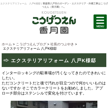
エクステリアリフォーム 八戸K様邸 |
青森県八戸市のガーデン・エクステリア・外構工事はこうげ
つえん（香月園）へ。
MENU
ホーム
>
こうげつえんブログ
>
社長のつぶやき
>
エクステリアリフォーム 八戸K様邸
エクステリアリフォーム 八戸K様邸
インターロッキングの駐車場が汚くなってきたのできれいに
したい。
ただコンクリートだと後で汚れが目立つので何かいいものは
ないですか
そこでカラークリートをお勧めしました。アプ
ローチ部分はステンシルで変化を付けています。