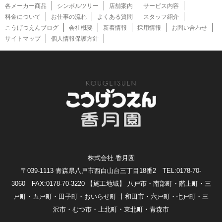
各メーカー商品
シンボルツリー
店舗案内
サービス内容
料金について
お仕事の流れ
よくある質問
スタッフ紹介
こうげつえんブログ
会社概要
新着情報
採用情報
お問い合わせ
サイトマップ
個人情報保護方針
株式会社 香月園
〒039-1113 青森県八戸市西白山台三丁目18番2 TEL:0178-70-
3060 FAX:0178-70-3220
【施工地域】 八戸市・南部町・階上町・三
戸町・五戸町・田子町・おいらせ町 十和田市・六戸町・七戸町・三
沢市・むつ市・上北町・東北町・青森市