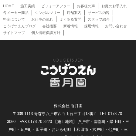
HOME
施工実績
ビフォーアフター
お客様の声
お庭のお手入れ
各メーカー商品
シンボルツリー
店舗案内
サービス内容
料金について
お仕事の流れ
よくある質問
スタッフ紹介
こうげつえんブログ
会社概要
新着情報
採用情報
お問い合わせ
サイトマップ
個人情報保護方針
株式会社 香月園
〒039-1113 青森県八戸市西白山台三丁目18番2 TEL:0178-70-
3060 FAX:0178-70-3220
【施工地域】 八戸市・南部町・階上町・三
戸町・五戸町・田子町・おいらせ町 十和田市・六戸町・七戸町・三