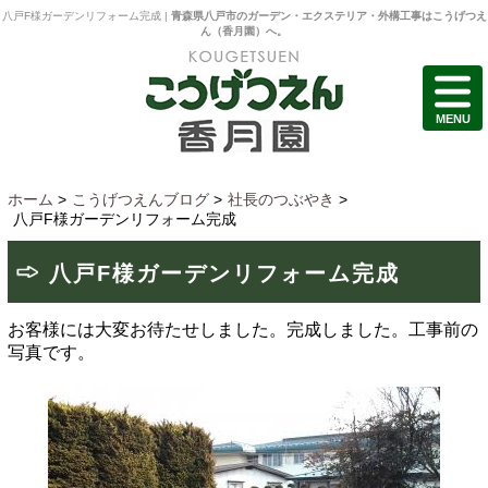
八戸F様ガーデンリフォーム完成 |
青森県八戸市のガーデン・エクステリア・外構工事はこうげつえ
ん（香月園）へ。
MENU
ホーム
>
こうげつえんブログ
>
社長のつぶやき
>
八戸F様ガーデンリフォーム完成
八戸F様ガーデンリフォーム完成
お客様には大変お待たせしました。完成しました。工事前の
写真です。