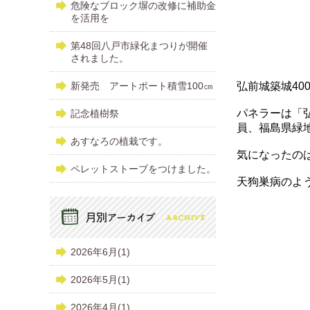
危険なブロック塀の改修に補助金
を活用を
第48回八戸市緑化まつりが開催
されました。
新発売 アートポート積雪100㎝
弘前城築城4
パネラーは「
記念植樹祭
員、福島県緑
あすなろの植栽です。
気になったの
ペレットストーブをつけました。
天狗巣病のよ
2026年6月(1)
2026年5月(1)
2026年4月(1)