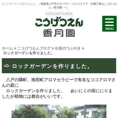
ロックガーデンを作りました。 |
青森県八戸市のガーデン・エクステリア・外構工事はこうげつえ
ん（香月園）へ。
MENU
ホーム
>
こうげつえんブログ
>
社長のつぶやき
>
ロックガーデンを作りました。
ロックガーデンを作りました。
八戸の隣町、南部町アロマセラピーで有名なココアロマさ
んの庭に
ロックガーデンを作りました。
あいにくの雨ににりま
したが植物には都合がいいです。