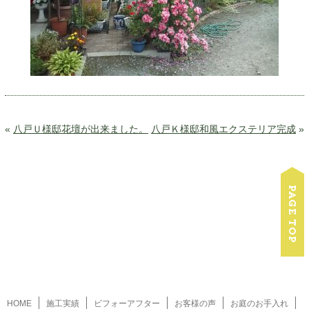
«
八戸Ｕ様邸花壇が出来ました。
八戸Ｋ様邸和風エクステリア完成
»
HOME
施工実績
ビフォーアフター
お客様の声
お庭のお手入れ