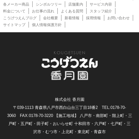
各メーカー商品
シンボルツリー
店舗案内
サービス内容
料金について
お仕事の流れ
よくある質問
スタッフ紹介
こうげつえんブログ
会社概要
新着情報
採用情報
お問い合わせ
サイトマップ
個人情報保護方針
株式会社 香月園
〒039-1113 青森県八戸市西白山台三丁目18番2 TEL:0178-70-
3060 FAX:0178-70-3220
【施工地域】 八戸市・南部町・階上町・三
戸町・五戸町・田子町・おいらせ町 十和田市・六戸町・七戸町・三
沢市・むつ市・上北町・東北町・青森市