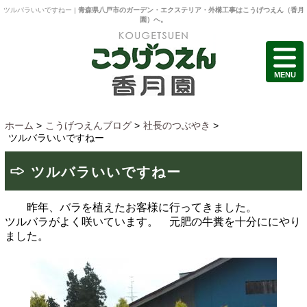
ツルバラいいですねー |
青森県八戸市のガーデン・エクステリア・外構工事はこうげつえん（香月
園）へ。
MENU
ホーム
>
こうげつえんブログ
>
社長のつぶやき
>
ツルバラいいですねー
ツルバラいいですねー
昨年、バラを植えたお客様に行ってきました。
ツルバラがよく咲いています。 元肥の牛糞を十分ににやり
ました。