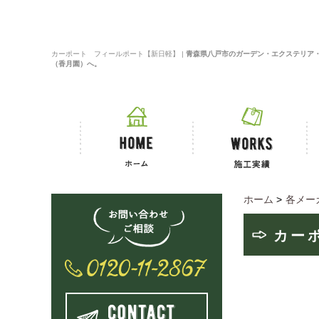
カーポート フィールポート【新日軽】 |
青森県八戸市のガーデン・エクステリア
（香月園）へ。
ホーム
>
各メー
カー