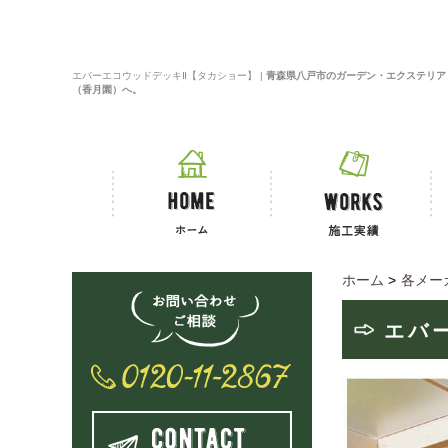
エバーエコウッドデッキⅡ【タカショー】 |
青森県八戸市のガーデン・エクステリア
（香月園）へ。
ホーム
>
各メー
エバ