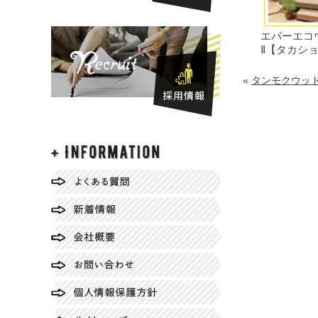
エバーエコ
Ⅱ【タカシ
«
タンモクウッ