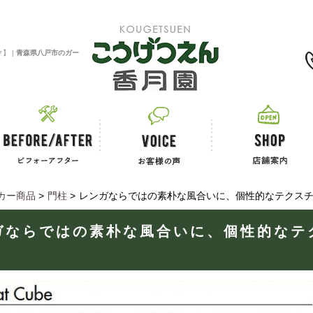
0120-11-2867
】 |
青森県八戸市のガー
カー商品
>
門柱
>
レンガならではの素朴な風合いに、個性的なテクスチ
ガならではの素朴な風合いに、個性的なテ
】