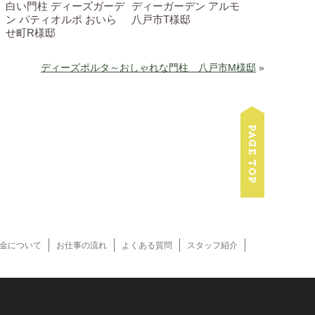
白い門柱 ディーズガーデ
ディーガーデン アルモ
ン パティオルポ おいら
八戸市T様邸
せ町R様邸
ディーズポルタ～おしゃれな門柱 八戸市M様邸
»
金について
お仕事の流れ
よくある質問
スタッフ紹介