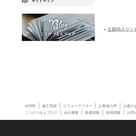
«
土留55スリッ
HOME
施工実績
ビフォーアフター
お客様の声
お庭の
こうげつえんブログ
会社概要
新着情報
採用情報
お問