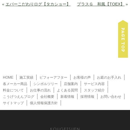
«
エバーこだわりログ【タカショー】
プラスＧ 和風【TOEX】
»
HOME
施工実績
ビフォーアフター
お客様の声
お庭のお手入れ
各メーカー商品
シンボルツリー
店舗案内
サービス内容
料金について
お仕事の流れ
よくある質問
スタッフ紹介
こうげつえんブログ
会社概要
新着情報
採用情報
お問い合わせ
サイトマップ
個人情報保護方針