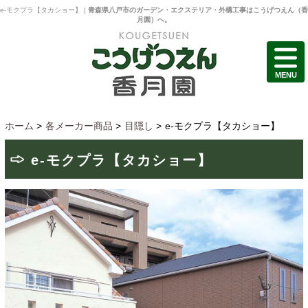
e-モクプラ【タカショー】 |
青森県八戸市のガーデン・エクステリア・外構工事はこうげつえん（香
月園）へ。
MENU
ホーム
>
各メーカー商品
>
目隠し
>
e-モクプラ【タカショー】
e-モクプラ【タカショー】