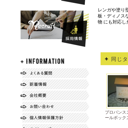
レンガや塗り
板・ディノス
物 にも対応
同じ
プロバンス
ールボック