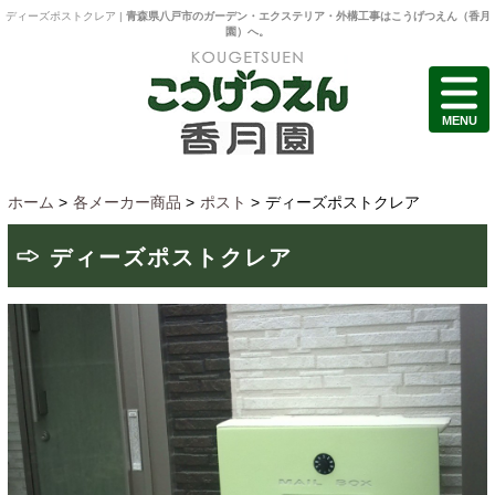
ディーズポストクレア |
青森県八戸市のガーデン・エクステリア・外構工事はこうげつえん（香月
園）へ。
MENU
ホーム
>
各メーカー商品
>
ポスト
>
ディーズポストクレア
ディーズポストクレア