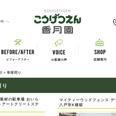
0120-11-2867
月園）へ。
績
>
車庫周り
周り
装材の駐車場 おいら
マイティーウッドフェンス デ
 ～アートクリートステ
八戸市K様邸