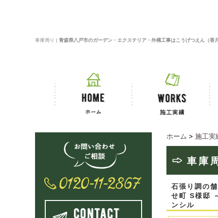
車庫周り |
青森県八戸市のガーデン・エクステリア・外構工事はこうげつえん（香
ホーム
>
施工実
車庫
石張り調の舗
せ町 S様邸
ンシル