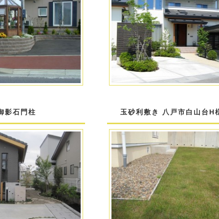
御影石門柱
玉砂利敷き 八戸市白山台H