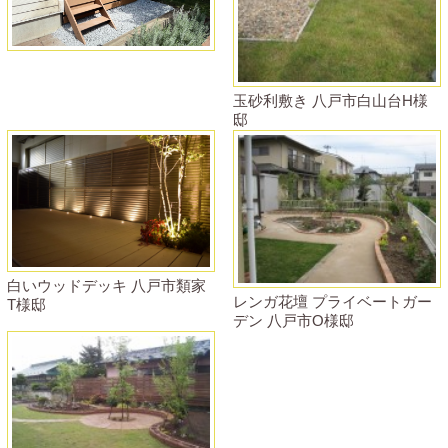
玉砂利敷き 八戸市白山台H様
邸
白いウッドデッキ 八戸市類家
レンガ花壇 プライベートガー
T様邸
デン 八戸市O様邸