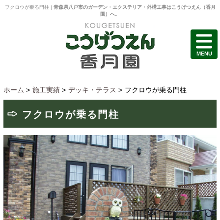
フクロウが乗る門柱 |
青森県八戸市のガーデン・エクステリア・外構工事はこうげつえん（香月
園）へ。
MENU
ホーム
>
施工実績
>
デッキ・テラス
>
フクロウが乗る門柱
フクロウが乗る門柱