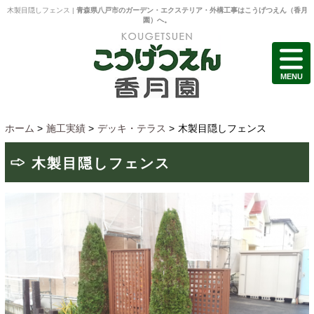
木製目隠しフェンス |
青森県八戸市のガーデン・エクステリア・外構工事はこうげつえん（香月
園）へ。
MENU
ホーム
>
施工実績
>
デッキ・テラス
>
木製目隠しフェンス
木製目隠しフェンス