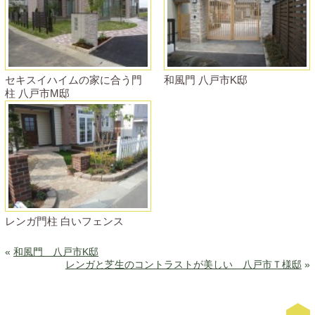
セキスイハイムの家に合う門
和風門 八戸市K邸
柱 八戸市M邸
レンガ門柱 白いフェンス
«
和風門 八戸市K邸
レンガと芝生のコントラストが美しい 八戸市Ｔ様邸
»