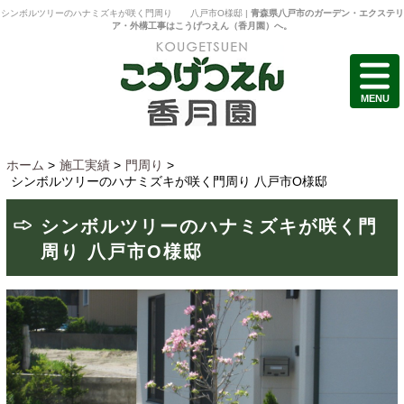
シンボルツリーのハナミズキが咲く門周り 八戸市O様邸 |
青森県八戸市のガーデン・エクステリ
ア・外構工事はこうげつえん（香月園）へ。
MENU
ホーム
>
施工実績
>
門周り
>
シンボルツリーのハナミズキが咲く門周り 八戸市O様邸
シンボルツリーのハナミズキが咲く門
周り 八戸市O様邸