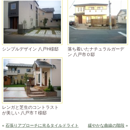
シンプルデザイン 八戸H様邸
落ち着いたナチュラルガーデ
ン 八戸市Ｏ邸
レンガと芝生のコントラスト
が美しい 八戸市Ｔ様邸
«
石張りアプローチに光るタイルドライト
緩やかな曲線の階段
»