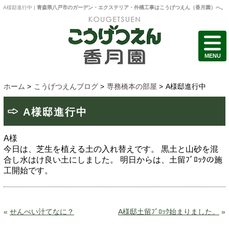
A様邸進行中 |
青森県八戸市のガーデン・エクステリア・外構工事はこうげつえん（香月園）へ。
MENU
ホーム
>
こうげつえんブログ
>
専務橋本の部屋
>
A様邸進行中
A様邸進行中
A様
今日は、芝生を植える土の入れ替えです。
黒土と山砂を混
合し水はけ良い土にしました。
明日からは、土留ﾌﾞﾛｯｸの施
工開始です。
«
せんべい汁てなに？
A様邸土留ﾌﾞﾛｯｸ始まりました。
»