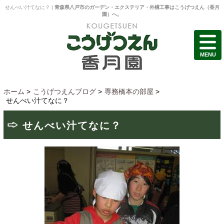
せんべい汁てなに？ |
青森県八戸市のガーデン・エクステリア・外構工事はこうげつえん（香月
園）へ。
MENU
ホーム
>
こうげつえんブログ
>
専務橋本の部屋
>
せんべい汁てなに？
せんべい汁てなに？