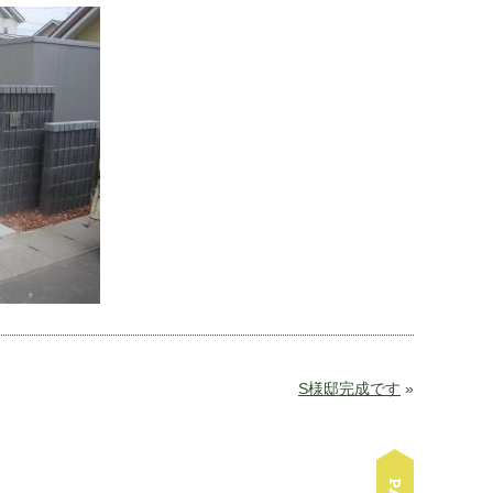
S様邸完成です
»