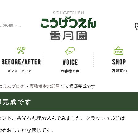
0120-11-2867
ん（香月園）へ。
つえんブログ
>
専務橋本の部屋
>
ｓ様邸完成です
邸完成です
アクセント、蓄光石も埋め込んでみました。クラッシュﾚﾝｶﾞは
締めおしゃれな感じです。