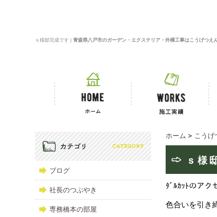
ｓ様邸完成です |
青森県八戸市のガーデン・エクステリア・外構工事はこうげつえ
ホーム
>
こうげ
ｓ様
ブログ
ﾀﾞﾙｶｯﾄの
社長のつぶやき
色合いを引き
専務橋本の部屋