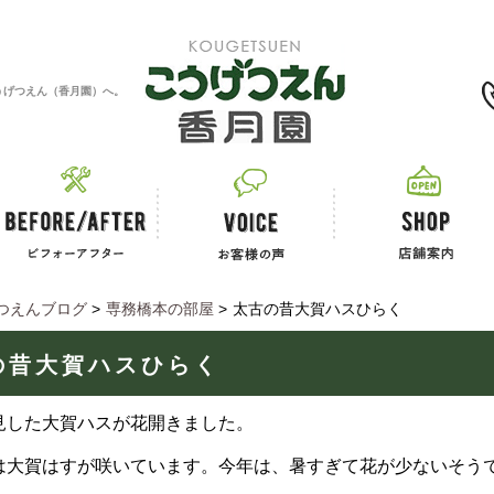
0120-11-2867
うげつえん（香月園）へ。
つえんブログ
>
専務橋本の部屋
>
太古の昔大賀ハスひらく
の昔大賀ハスひらく
見した大賀ハスが花開きました。
は大賀はすが咲いています。今年は、暑すぎて花が少ないそう