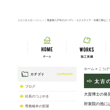
太古の昔大賀ハスひらく |
青森県八戸市のガーデン・エクステリア・外構工事はこ
ホーム
>
こうげ
太古
ブログ
大賀博士の発
社長のつぶやき
対泉院の池に
専務橋本の部屋