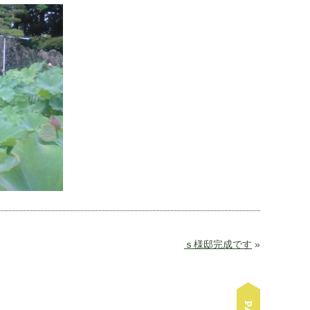
ｓ様邸完成です
»